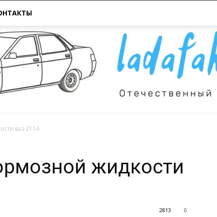
ОНТАКТЫ
ости ваз 2114
Всё
тормозной жидкости
2813
0