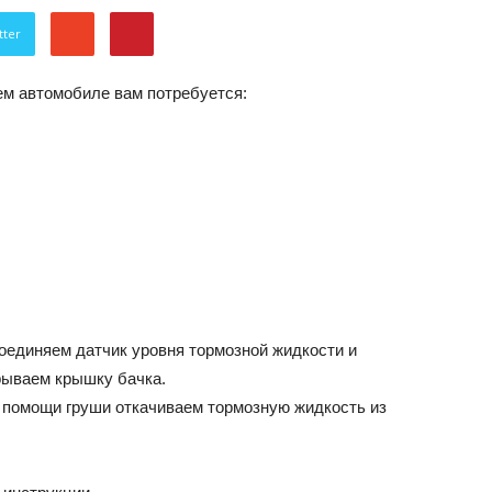
об
tter
ем автомобиле вам потребуется:
автомобилях
оединяем датчик уровня тормозной жидкости и
рываем крышку бачка.
Лада
 помощи груши откачиваем тормозную жидкость из