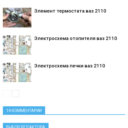
Элемент термостата ваз 2110
Электросхема отопителя ваз 2110
Электросхема печки ваз 2110
14 КОММЕНТАРИИ
ВЫБОР РЕДАКТОРА