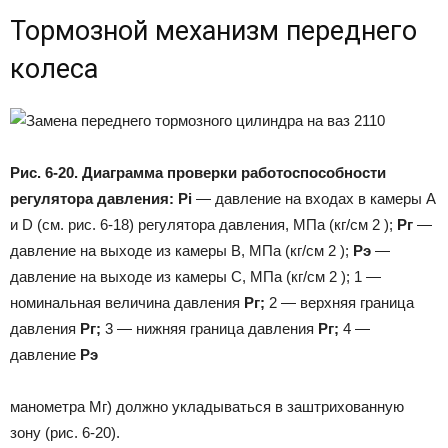
Тормозной механизм переднего
колеса
Рис. 6-20. Диаграмма проверки работоспособности
регулятора давления: Pi
— давление на входах в камеры А
и D (см. рис. 6-18) регулятора давления, МПа (кг/см 2 );
Рг
—
давление на выходе из камеры В, МПа (кг/см 2 );
Рэ
—
давление на выходе из камеры С, МПа (кг/см 2 ); 1 —
номинальная величина давления
Рг;
2 — верхняя граница
давления
Рг;
3 — нижняя граница давления
Рг;
4 —
давление
Рэ
манометра Мг) должно укладываться в заштрихованную
зону (рис. 6-20).