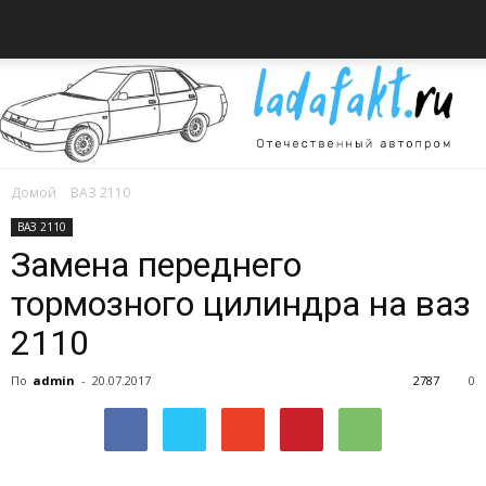
Домой
ВАЗ 2110
Всё
ВАЗ 2110
Замена переднего
тормозного цилиндра на ваз
об
2110
По
admin
-
20.07.2017
2787
0
автомобилях