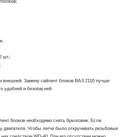
тблоков;
я:
 шт.;
.
 и внешней. Замену сайлент блоков ВАЗ 2110 лучше
то удобней и безопасней.
лент блоков необходимо снять брызговик. Если
у двигателя. Чтобы легче было откручивать резьбовые
 них средством WD-40. При его отсутствии можно