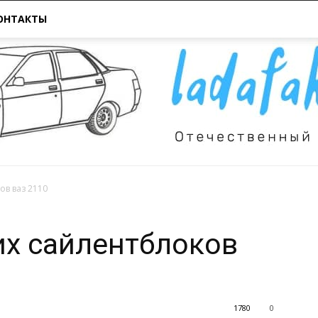
ОНТАКТЫ
ов ваз 2110
Всё
их сайлентблоков
1780
0