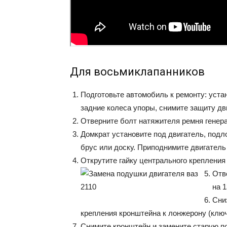
Для восьмиклапанников
Подготовьте автомобиль к ремонту: уста
задние колеса упоры, снимите защиту дв
Отверните болт натяжителя ремня генерат
Домкрат установите под двигатель, под
брус или доску. Приподнимите двигатель 
Открутите гайку центрального крепления 
Отв
на 1
Сни
крепления кронштейна к лонжерону (ключ
Снимите кронштейн и замените старую п