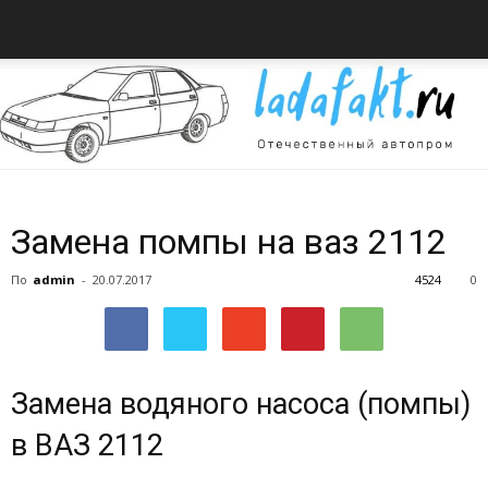
Всё
Замена помпы на ваз 2112
По
admin
-
20.07.2017
4524
0
об
Замена водяного насоса (помпы)
автомобилях
в ВАЗ 2112