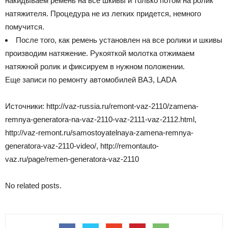
накидываем ремень на все шкивы и только потом на ролик
натяжителя. Процедура не из легких придется, немного
помучится.
После того, как ремень установлен на все ролики и шкивы
производим натяжение. Рукояткой молотка отжимаем
натяжной ролик и фиксируем в нужном положении.
Еще записи по ремонту автомобилей ВАЗ, LADA
Источники: http://vaz-russia.ru/remont-vaz-2110/zamena-
remnya-generatora-na-vaz-2110-vaz-2111-vaz-2112.html,
http://vaz-remont.ru/samostoyatelnaya-zamena-remnya-
generatora-vaz-2110-video/, http://remontauto-
vaz.ru/page/remen-generatora-vaz-2110
No related posts.