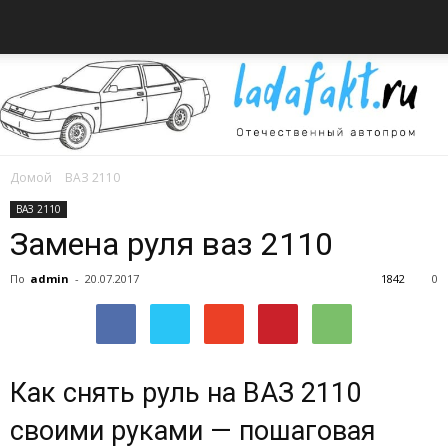
Домой
ВАЗ 2110
Всё
ВАЗ 2110
Замена руля ваз 2110
По
admin
-
20.07.2017
1842
0
об
автомобилях
Как снять руль на ВАЗ 2110
своими руками — пошаговая