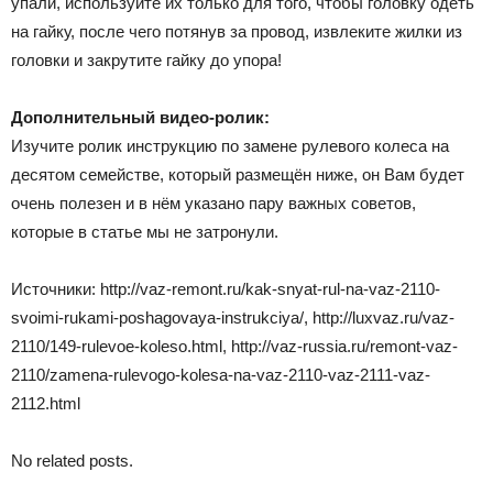
упали, используйте их только для того, чтобы головку одеть
на гайку, после чего потянув за провод, извлеките жилки из
головки и закрутите гайку до упора!
Дополнительный видео-ролик:
Изучите ролик инструкцию по замене рулевого колеса на
десятом семействе, который размещён ниже, он Вам будет
очень полезен и в нём указано пару важных советов,
которые в статье мы не затронули.
Источники: http://vaz-remont.ru/kak-snyat-rul-na-vaz-2110-
svoimi-rukami-poshagovaya-instrukciya/, http://luxvaz.ru/vaz-
2110/149-rulevoe-koleso.html, http://vaz-russia.ru/remont-vaz-
2110/zamena-rulevogo-kolesa-na-vaz-2110-vaz-2111-vaz-
2112.html
No related posts.