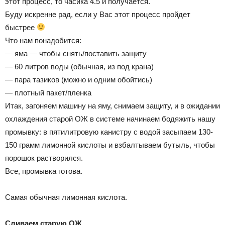
этот процесс, то часика 4.5 и получается.
Буду искренне рад, если у Вас этот процесс пройдет
быстрее
Что нам понадобится:
— яма — чтобы снять/поставить защиту
— 60 литров воды (обычная, из под крана)
— пара тазиков (можно и одним обойтись)
— плотный пакет/пленка
Итак, загоняем машину на яму, снимаем защиту, и в ожидании
охлаждения старой ОЖ в системе начинаем бодяжить нашу
промывку: в пятилитровую канистру с водой засыпаем 130-
150 грамм лимонной кислоты и взбалтываем бутыль, чтобы
порошок растворился.
Все, промывка готова.
Самая обычная лимонная кислота.
Сливаем старую ОЖ.