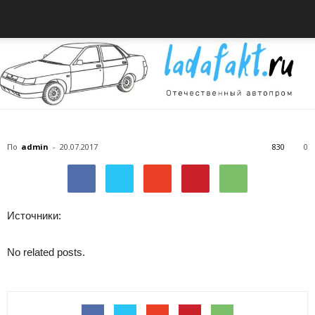
Всё
По
admin
-
20.07.2017
830
0
об
Источники:
No related posts.
автомобилях