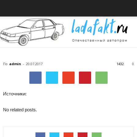
Всё
По
admin
-
20.07.2017
1432
0
об
Источники:
No related posts.
автомобилях