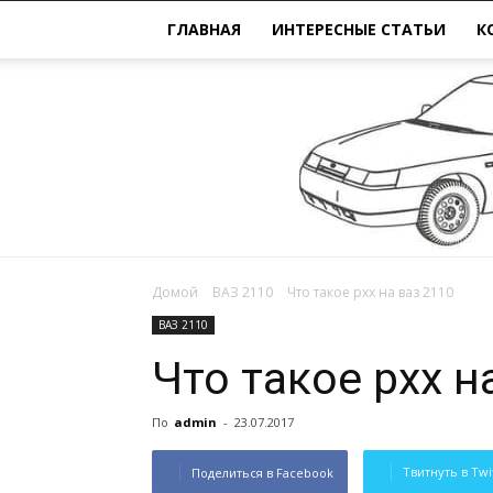
ГЛАВНАЯ
ИНТЕРЕСНЫЕ СТАТЬИ
К
Домой
ВАЗ 2110
Что такое рхх на ваз 2110
ВАЗ 2110
Что такое рхх н
По
admin
-
23.07.2017
Твитнуть в Twi
Поделиться в Facebook