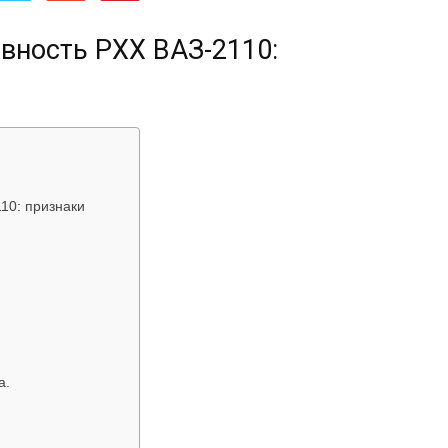
об
вность РХХ ВАЗ-2110:
автомобилях
10: признаки
Лада
а.