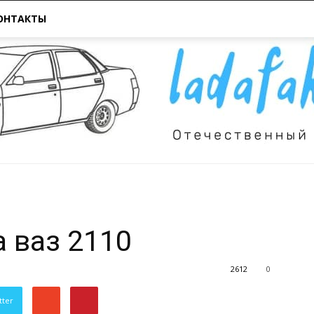
ОНТАКТЫ
Всё
а ваз 2110
2612
0
tter