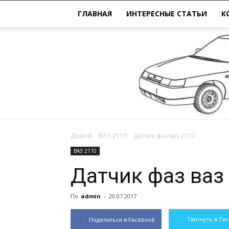
ГЛАВНАЯ
ИНТЕРЕСНЫЕ СТАТЬИ
К
Домой
ВАЗ 2110
Датчик фаз ваз 2110
ВАЗ 2110
Датчик фаз ваз
По
admin
-
20.07.2017
Твитнуть в Twi
Поделиться в Facebook