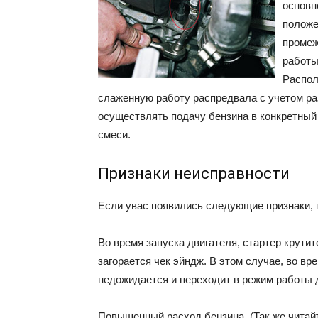
основн
положе
промеж
работы
Распол
слаженную работу распредвала с учетом ра
осуществлять подачу бензина в конкретный
смеси.
Признаки неисправности
Если увас появились следующие признаки, т
Во время запуска двигателя, стартер крутит
загорается чек эйндж. В этом случае, во вр
недожидается и переходит в режим работы д
Повышенный расход бензина. (Так же читай