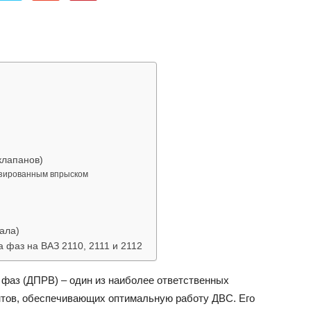
об
автомобилях
клапанов)
азированным впрыском
ала)
Лада
а фаз на ВАЗ 2110, 2111 и 2112
 фаз (ДПРВ) – один из наиболее ответственных
тов, обеспечивающих оптимальную работу ДВС. Его