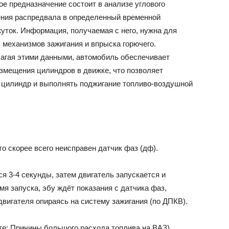
ое предназначение состоит в анализе углового
ния распредвала в определенный временной
ВАЗ
уток. Информация, получаемая с него, нужна для
 механизмов зажигания и впрыска горючего.
агая этими данными, автомобиль обеспечивает
змещения цилиндров в движке, что позволяет
 цилиндр и выполнять поджигание топливо-воздушной
о скорее всего неисправен датчик фаз (дф).
ся 3-4 секунды, затем двигатель запускается и
емя запуска, эбу ждёт показания с датчика фаз,
вигателя опираясь на систему зажигания (по ДПКВ).
те: Причины большого расхода топлива на ВАЗ)