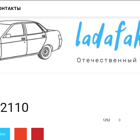
ОНТАКТЫ
Всё
 2110
1292
0
tter