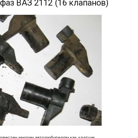
фаз ВАЗ 2112 (16 клапанов)
известен многим автолюбителям как «датчик