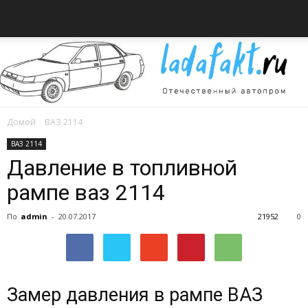
Домой
ВАЗ 2114
Всё
ВАЗ 2114
Давление в топливной
рампе ваз 2114
об
По
admin
-
20.07.2017
21952
0
автомобилях
Замер давления в рампе ВАЗ