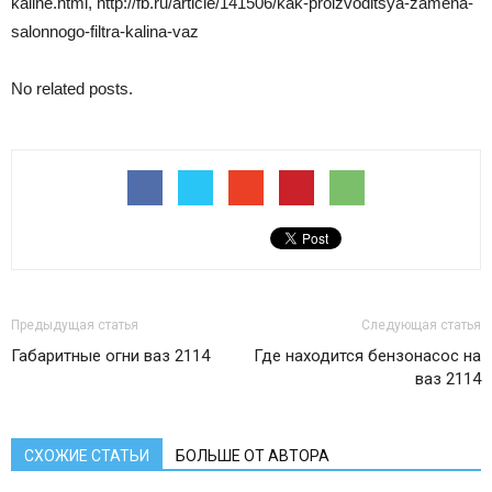
kaline.html, http://fb.ru/article/141506/kak-proizvoditsya-zamena-
salonnogo-filtra-kalina-vaz
No related posts.
Предыдущая статья
Следующая статья
Габаритные огни ваз 2114
Где находится бензонасос на
ваз 2114
СХОЖИЕ СТАТЬИ
БОЛЬШЕ ОТ АВТОРА