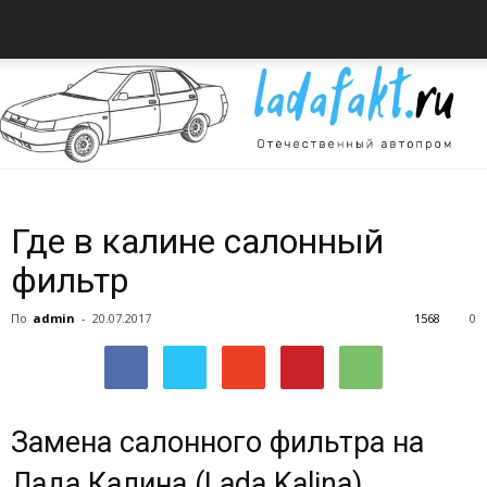
Всё
Где в калине салонный
фильтр
об
По
admin
-
20.07.2017
1568
0
автомобилях
Замена салонного фильтра на
Лада Калина (Lada Kalina)