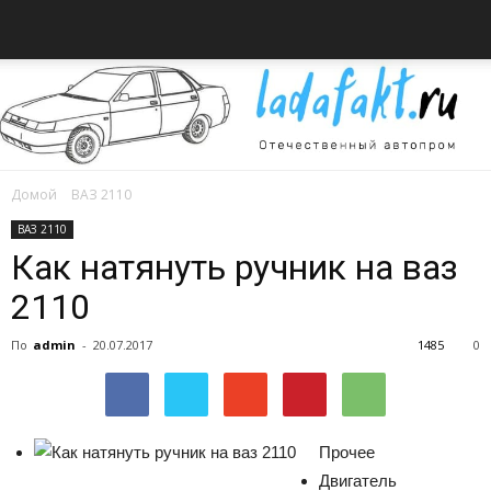
Домой
ВАЗ 2110
Всё
ВАЗ 2110
Как натянуть ручник на ваз
2110
об
По
admin
-
20.07.2017
1485
0
автомобилях
Прочее
Двигатель