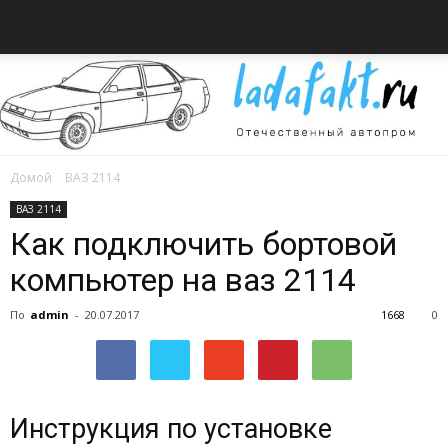
Домой
ВАЗ 2114
Всё
ВАЗ 2114
Как подключить бортовой
компьютер на ваз 2114
об
По
admin
-
20.07.2017
1668
0
автомобилях
Инструкция по установке