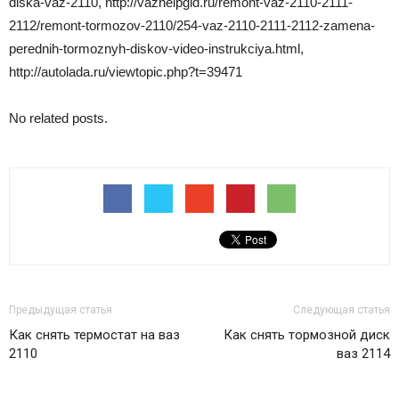
diska-vaz-2110, http://vazhelpgid.ru/remont-vaz-2110-2111-
2112/remont-tormozov-2110/254-vaz-2110-2111-2112-zamena-
perednih-tormoznyh-diskov-video-instrukciya.html,
http://autolada.ru/viewtopic.php?t=39471
No related posts.
Предыдущая статья
Следующая статья
Как снять термостат на ваз
Как снять тормозной диск
2110
ваз 2114