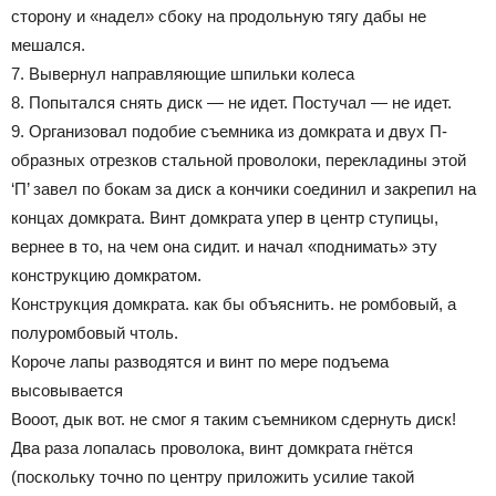
сторону и «надел» сбоку на продольную тягу дабы не
мешался.
7. Вывернул направляющие шпильки колеса
8. Попытался снять диск — не идет. Постучал — не идет.
9. Организовал подобие съемника из домкрата и двух П-
образных отрезков стальной проволоки, перекладины этой
‘П’ завел по бокам за диск а кончики соединил и закрепил на
концах домкрата. Винт домкрата упер в центр ступицы,
вернее в то, на чем она сидит. и начал «поднимать» эту
конструкцию домкратом.
Конструкция домкрата. как бы объяснить. не ромбовый, а
полуромбовый чтоль.
Короче лапы разводятся и винт по мере подъема
высовывается
Вооот, дык вот. не смог я таким съемником сдернуть диск!
Два раза лопалась проволока, винт домкрата гнётся
(поскольку точно по центру приложить усилие такой