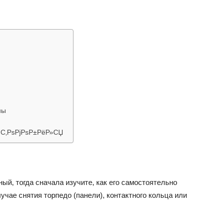
об
автомобилях
ны
С‚РѕРјРѕР±РёР»СЏ
Лада
ый, тогда сначала изучите, как его самостоятельно
учае снятия торпедо (панели), контактного кольца или