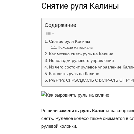
Снятие руля Калины
Содержание
Снятие руля Калины
Похожие материалы
Как можно снять руль на Калине
Неполадки рулевого управления
Из чего состоит рулевое управление Кали
Как снять руль на Калине
РљР°Рє СЃРЅСЏС‚СЊ СЂСѓР»СЊ СЃ Р°РІ
Решили
заменить руль Калины
на спортивн
снять. Рулевое колесо также снимается в сл
рулевой колонки.