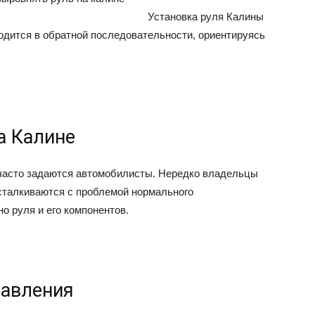
Установка руля Калины
одится в об­ратной последовательности, ориен­тируясь
а Калине
 часто задаются автомобилисты. Нередко владельцы
сталкиваются с проблемой нормального
о руля и его компонентов.
равления