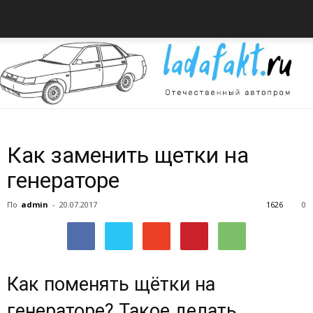
Всё
Как заменить щетки на
генераторе
об
По
admin
-
20.07.2017
1626
0
автомобилях
Как поменять щётки на
генераторе? Такое делать