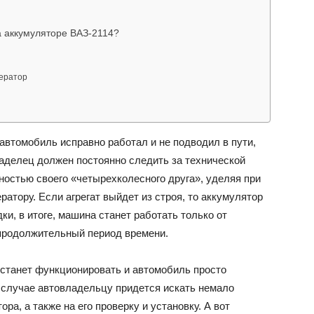
а аккумуляторе ВАЗ-2114?
ВАЗ
нератор
автомобиль исправно работал и не подводил в пути,
аделец должен постоянно следить за технической
ностью своего «четырехколесного друга», уделяя при
атору. Если агрегат выйдет из строя, то аккумулятор
и, в итоге, машина станет работать только от
епродолжительный период времени.
естанет функционировать и автомобиль просто
м случае автовладельцу придется искать немало
ра, а также на его проверку и установку. А вот