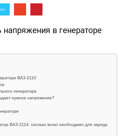
об
tter
 напряжения в генераторе
автомобилях
ераторе ВАЗ-2110
ра
льного генератора
выдает нужное напряжение?
Лада
енераторе
тор ВАЗ-2114: сколько вольт необходимо для заряда