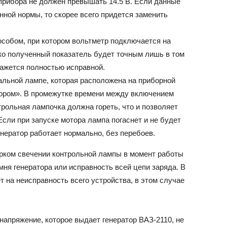
прибора не должен превышать 14.5 В. Если данные
ной нормы, то скорее всего придется заменить
особом, при котором вольтметр подключается на
ко полученный показатель будет точным лишь в том
кажется полностью исправной.
альной лампе, которая расположена на приборной
ором». В промежутке времени между включением
трольная лампочка должна гореть, что и позволяет
Если при запуске мотора лампа погаснет и не будет
генератор работает нормально, без перебоев.
ярком свечении контрольной лампы в момент работы
мня генератора или исправность всей цепи заряда. В
 на неисправность всего устройства, в этом случае
напряжение, которое выдает генератор ВАЗ-2110, не