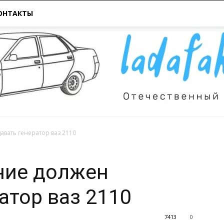
ОНТАКТЫ
вать генератор ваз 2110
Всё
ние должен
атор ваз 2110
7413
0