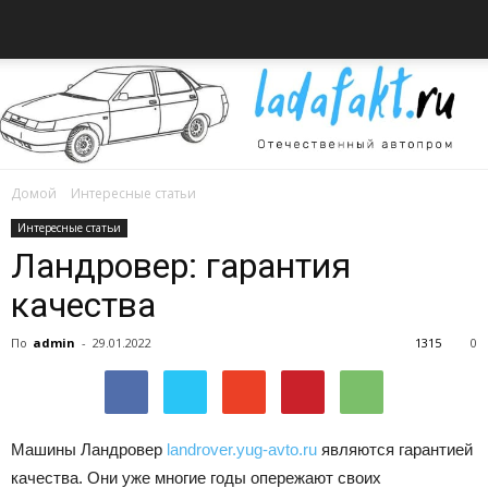
Домой
Интересные статьи
Всё
Интересные статьи
Ландровер: гарантия
качества
об
По
admin
-
29.01.2022
1315
0
автомобилях
Машины Ландровер
landrover.yug-avto.ru
являются гарантией
качества. Они уже многие годы опережают своих