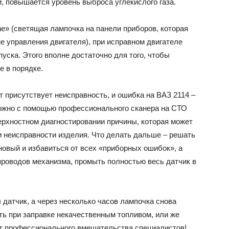
, повышается уровень выброса углекислого газа.
e» (светящая лампочка на панели приборов, которая
е управления двигателя), при исправном двигателе
пуска. Этого вполне достаточно для того, чтобы
е в порядке.
т присутствует неисправность, и ошибка на ВАЗ 2114 –
можно с помощью профессионального сканера на СТО
ерхностном диагностировании причины, которая может
 неисправности изделия. Что делать дальше – решать
новый и избавиться от всех «приборных ошибок», а
проводов механизма, промыть полностью весь датчик в
 датчик, а через несколько часов лампочка снова
ть при заправке некачественным топливом, или же
ет профессионального вмешательства специалистов!