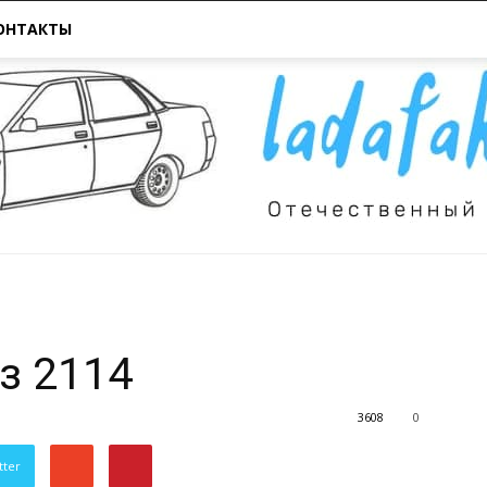
ОНТАКТЫ
Всё
з 2114
3608
0
tter