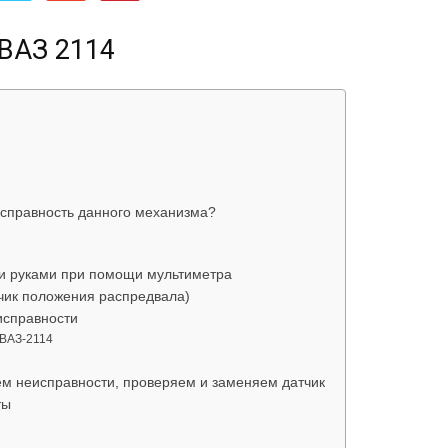
об
 ВАЗ 2114
автомобилях
справность данного механизма?
и руками при помощи мультиметра
тчик положения распредвала)
исправности
 ВАЗ-2114
Лада
ем неисправности, проверяем и заменяем датчик
ты