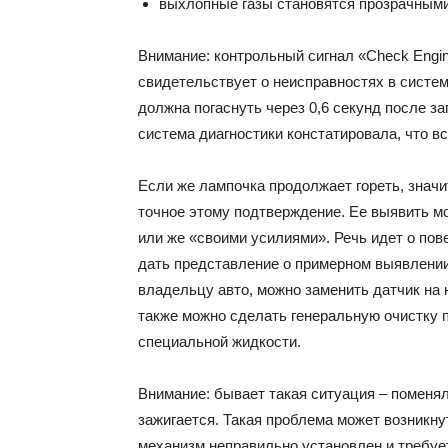
выхлопные газы становятся прозрачными
Внимание: контрольный сигнал «Check Engin
свидетельствует о неисправностях в систем
должна погаснуть через 0,6 секунд после за
система диагностики констатировала, что вс
Если же лампочка продолжает гореть, значи
точное этому подтверждение. Ее выявить 
или же «своими усилиями». Речь идет о пов
дать представление о примерном выявлении
владельцу авто, можно заменить датчик на 
также можно сделать генеральную очистку 
специальной жидкости.
Внимание: бывает такая ситуация – поменял
зажигается. Такая проблема может возникну
механизм неправильно установлен и требу