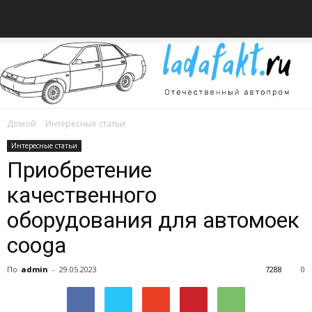
Домой
Интересные статьи
Всё
Интересные статьи
Приобретение
качественного
об
оборудования для автомоек
cooga
автомобилях
По
admin
-
29.05.2023
7288
0