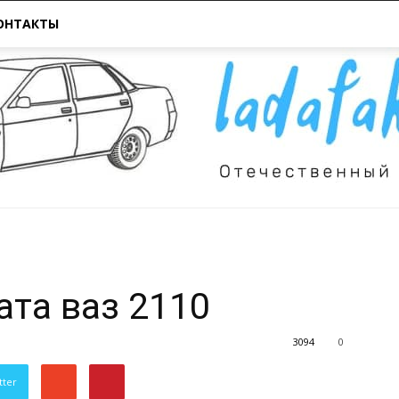
ОНТАКТЫ
Всё
ата ваз 2110
3094
0
tter