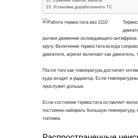
Сужение байпас канала
Установка доработанного ТС
Термос
двигат
рычаги движения охлаждающего антифриза 
кругу. Включение термостата всегда сопро
двигателя, агрегат включает как двигатель, т
После того как температура достигнет опти
куда входит и радиатор. Если температурн
прослужит дольше.
Если состояние термостата оставляет жела
постоянно набирать большую температуру,
топлива.
Распространенные неис