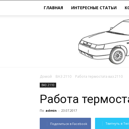
ГЛАВНАЯ
ИНТЕРЕСНЫЕ СТАТЬИ
К
Домой
ВАЗ 2110
Работа термостата ваз 2110
ВАЗ 2110
Работа термост
По
admin
-
23.07.2017
Твитнуть в Twi
Поделиться в Facebook