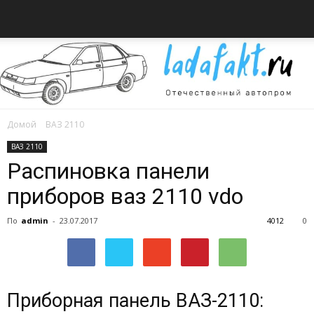
Домой
ВАЗ 2110
Всё
ВАЗ 2110
Распиновка панели
приборов ваз 2110 vdo
об
По
admin
-
23.07.2017
4012
0
автомобилях
Приборная панель ВАЗ-2110: