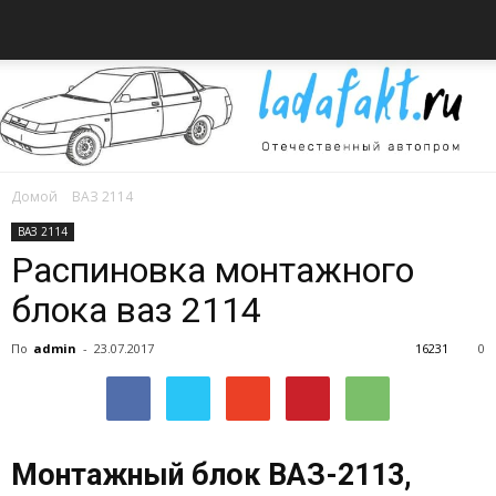
Домой
ВАЗ 2114
Всё
ВАЗ 2114
Распиновка монтажного
блока ваз 2114
об
По
admin
-
23.07.2017
16231
0
автомобилях
Монтажный блок ВАЗ-2113,