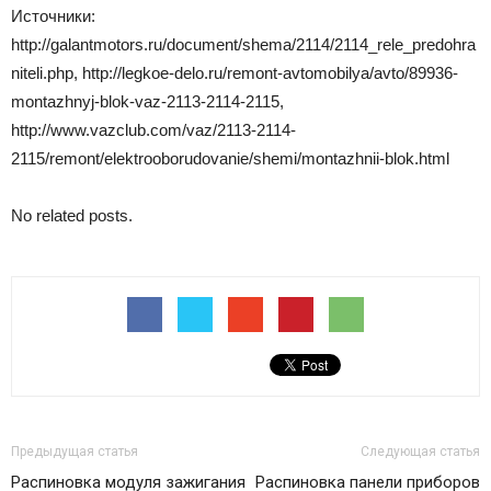
Источники:
http://galantmotors.ru/document/shema/2114/2114_rele_predohra
niteli.php, http://legkoe-delo.ru/remont-avtomobilya/avto/89936-
montazhnyj-blok-vaz-2113-2114-2115,
http://www.vazclub.com/vaz/2113-2114-
2115/remont/elektrooborudovanie/shemi/montazhnii-blok.html
No related posts.
Предыдущая статья
Следующая статья
Распиновка модуля зажигания
Распиновка панели приборов