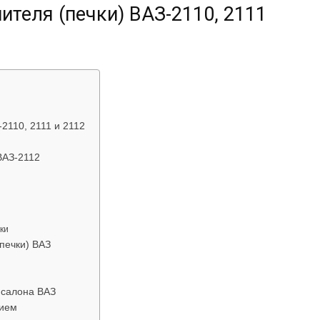
ителя (печки) ВАЗ-2110, 2111
об
-2110, 2111 и 2112
автомобилях
ВАЗ-2112
ки
печки) ВАЗ
Лада
 салона ВАЗ
нием