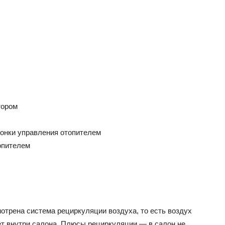
тором
лонки управления отопителем
опителем
отрена система рециркуляции воздуха, то есть воздух
ет внутри салона. Плюсы рециркуляции — в салон не