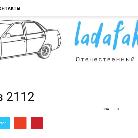
ОНТАКТЫ
з 2112
Всё
6184
0
tter