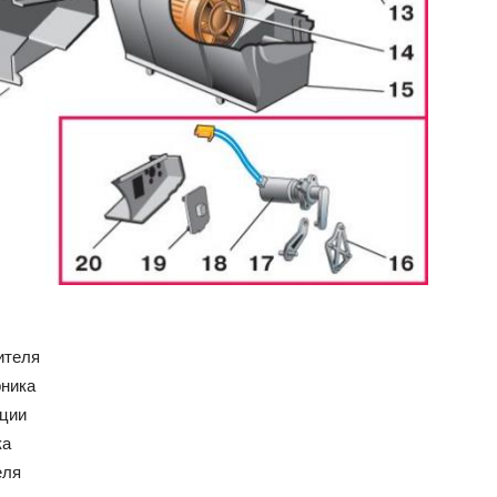
ителя
рника
яции
ка
еля