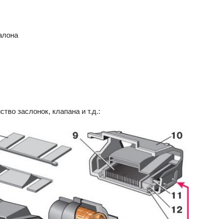
алона
тво заслонок, клапана и т.д.: