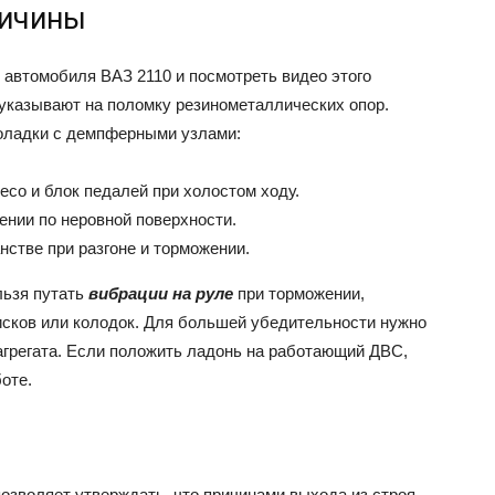
ричины
 автомобиля ВАЗ 2110 и посмотреть видео этого
 указывают на поломку резинометаллических опор.
оладки с демпферными узлами:
со и блок педалей при холостом ходу.
ении по неровной поверхности.
нстве при разгоне и торможении.
льзя путать
вибрации на руле
при торможении,
сков или колодок. Для большей убедительности нужно
 агрегата. Если положить ладонь на работающий ДВС,
оте.
озволяет утверждать, что причинами выхода из строя