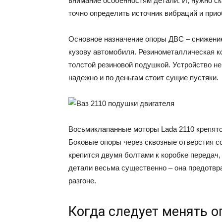
внимание особенностям детали. И, нужно ска
точно определить источник вибраций и прио
Основное назначение опоры ДВС – снижение
кузову автомобиля. Резинометаллическая к
толстой резиновой подушкой. Устройство н
надежно и по деньгам стоит сущие пустяки.
Восьмиклапанные моторы Lada 2110 крепятся 
Боковые опоры через сквозные отверстия с
крепится двумя болтами к коробке передач,
детали весьма существенно – она предотв
разгоне.
Когда следует менять о