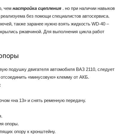
о, чем
настройка сцепления
. но при наличии навыков
 реализуема без помощи специалистов автосервиса.
лючей, также заранее нужно взять жидкость WD-40 –
окрылись ржавчиной. Для выполнения цикла работ
 опоры
авую подушку двигателя автомобиля ВАЗ 2110, следует
е отсоединить «минусовую» клемму от АКБ.
:
чом «на 13» и снять ременную передачу.
я.
ия опоры.
епящих опору к кронштейну.