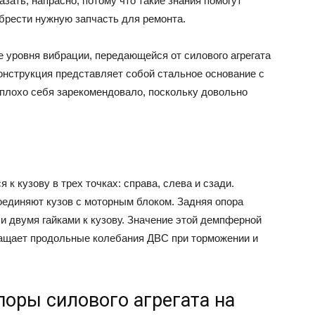
зать, напрасно, потому что такие знания помогут
брести нужную запчасть для ремонта.
 уровня вибрации, передающейся от силового агрегата
онструкция представляет собой стальное основание с
еплохо себя зарекомендовало, поскольку довольно
к кузову в трех точках: справа, слева и сзади.
оединяют кузов с моторным блоком. Задняя опора
 и двумя гайками к кузову. Значение этой демпферной
ращает продольные колебания ДВС при торможении и
поры силового агрегата на