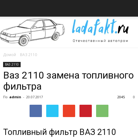
Домой
ВАЗ 2110
Всё
ВАЗ 2110
Ваз 2110 замена топливного
фильтра
об
По
admin
-
20.07.2017
2045
0
автомобилях
Toпливный фильтp BAЗ 2110