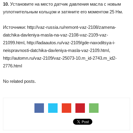
10.
Установите на место датчик давления масла с новым
уплотнительным кольцом и затяните его моментом 25 Нм.
Источники: http://vaz-russia.ru/remont-vaz-2108/zamena-
datchika-davleniya-masla-na-vaz-2108-vaz-2109-vaz-
21099.html, http://ladaautos.ru/vaz-2109/gde-naxoditsya-i-
neispravnosti-datchika-davleniya-masla-vaz-2109.html,
http://automn.ru/vaz-2109/vaz-25073-10.m_id-2743.m_id2-
2776.html
No related posts.