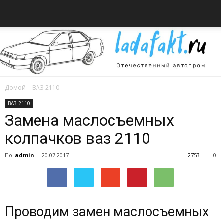
Домой
ВАЗ 2110
Всё
ВАЗ 2110
Замена маслосъемных
колпачков ваз 2110
об
По
admin
-
20.07.2017
2753
0
автомобилях
Проводим замен маслосъемных