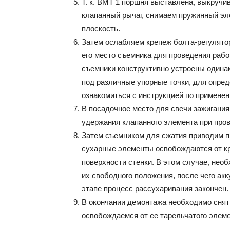
Т. к. ВМТ 1 поршня выставлена, выкручи
клапанный рычаг, снимаем пружинный эле
плоскость.
Затем ослабляем крепеж болта-регулято
его место съемника для проведения рабо
съемники конструктивно устроены одина
под различные упорные точки, для опре
ознакомиться с инструкцией по примене
В посадочное место для свечи зажигани
удержания клапанного элемента при пров
Затем съемником для сжатия приводим п
сухарные элементы освобождаются от кр
поверхности стенки. В этом случае, нео
их свободного положения, после чего ак
этапе процесс рассухаривания закончен.
В окончании демонтажа необходимо снят
освобождаемся от ее тарельчатого элем