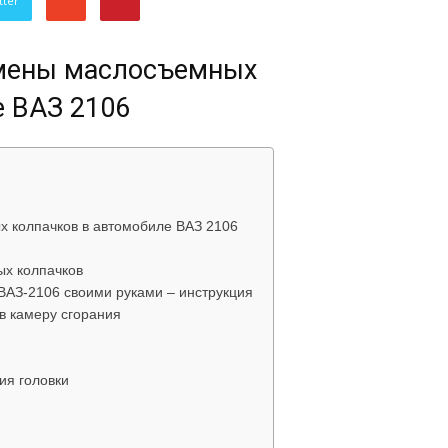
tter
об
амены маслосъемных
е ВАЗ 2106
автомобилях
х колпачков в автомобиле ВАЗ 2106
х колпачков
ВАЗ-2106 своими руками – инструкция
в камеру сгорания
Лада
ия головки