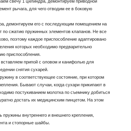
ваем свечу 1 цилиндра, демонтируем приводной
мент рычага, для чего отводим ее в боковую
ра, демонтируем его с последующим помещением на
т по сжатию пружинных элементов клапанов. Не все
ково, поэтому каждое приспособление адаптировано
деления которых необходимо предварительно
нию приспособления.
я вставляем припой с оловом и канифолью для
едении снятия сухарей.
ружину в соответствующее состояние, при котором
епления. Бывают случаи, когда сухари прикипают в
бходимо постукиванием молотка по съемнику добиться
куратно достать их медицинским пинцетом. На этом
ь пружины внутреннего и внешнего крепления,
ента и стопорные шайбы.