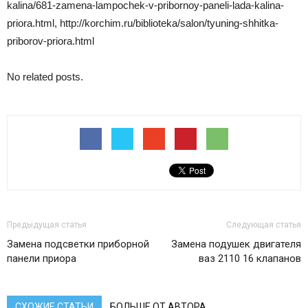
kalina/681-zamena-lampochek-v-pribornoy-paneli-lada-kalina-
priora.html, http://korchim.ru/biblioteka/salon/tyuning-shhitka-
priborov-priora.html
No related posts.
Предыдущая статья
Следующая статья
Замена подсветки приборной
Замена подушек двигателя
панели приора
ваз 2110 16 клапанов
СХОЖИЕ СТАТЬИ
БОЛЬШЕ ОТ АВТОРА