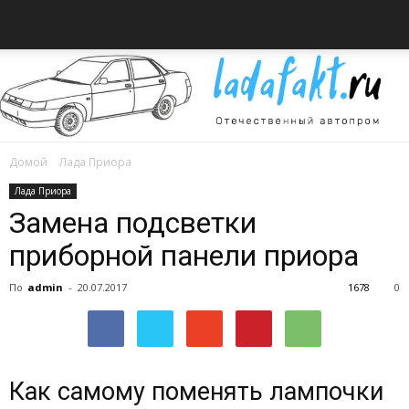
Домой
Лада Приора
Всё
Лада Приора
Замена подсветки
приборной панели приора
об
По
admin
-
20.07.2017
1678
0
автомобилях
Как самому поменять лампочки