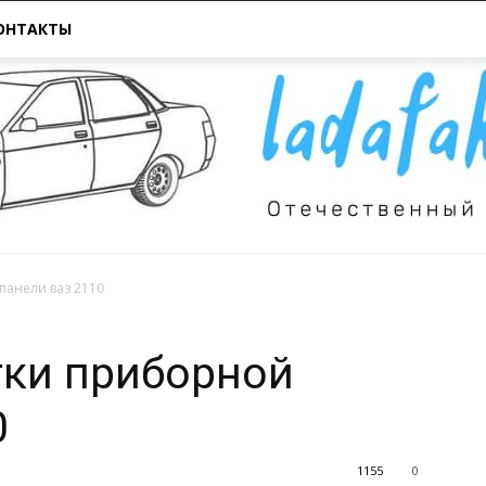
ОНТАКТЫ
панели ваз 2110
Всё
тки приборной
0
1155
0