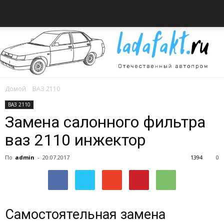
Домой
ВАЗ 2110
Всё
ВАЗ 2110
Замена салонного фильтра
ваз 2110 инжектор
об
По
admin
-
20.07.2017
1394
0
автомобилях
Самостоятельная замена