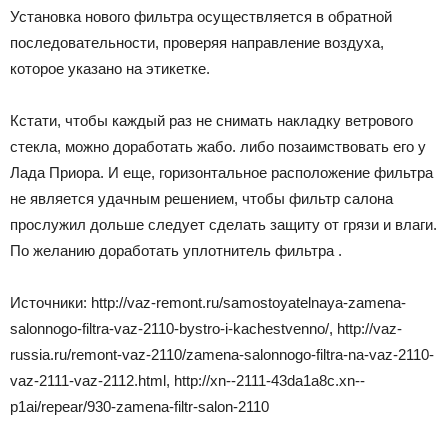
Установка нового фильтра осуществляется в обратной
последовательности, проверяя направление воздуха,
которое указано на этикетке.
Кстати, чтобы каждый раз не снимать накладку ветрового
стекла, можно доработать жабо. либо позаимствовать его у
Лада Приора. И еще, горизонтальное расположение фильтра
не является удачным решением, чтобы фильтр салона
прослужил дольше следует сделать защиту от грязи и влаги.
По желанию доработать уплотнитель фильтра .
Источники: http://vaz-remont.ru/samostoyatelnaya-zamena-
salonnogo-filtra-vaz-2110-bystro-i-kachestvenno/, http://vaz-
russia.ru/remont-vaz-2110/zamena-salonnogo-filtra-na-vaz-2110-
vaz-2111-vaz-2112.html, http://xn--2111-43da1a8c.xn--
p1ai/repear/930-zamena-filtr-salon-2110