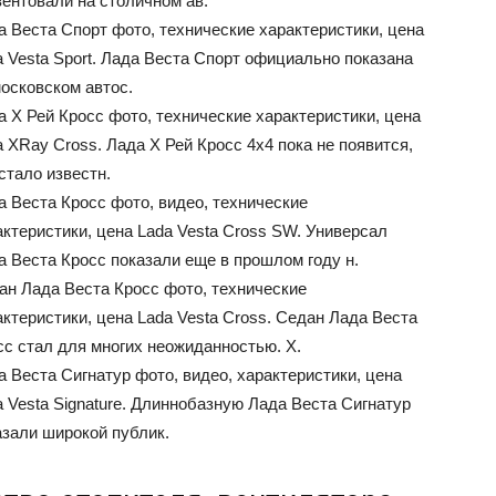
зентовали на столичном ав.
а Веста Спорт фото, технические характеристики, цена
a Vesta Sport. Лада Веста Спорт официально показана
ВАЗ
московском автос.
а Х Рей Кросс фото, технические характеристики, цена
a XRay Cross. Лада Х Рей Кросс 4х4 пока не появится,
стало известн.
а Веста Кросс фото, видео, технические
актеристики, цена Lada Vesta Cross SW. Универсал
а Веста Кросс показали еще в прошлом году н.
ан Лада Веста Кросс фото, технические
актеристики, цена Lada Vesta Cross. Седан Лада Веста
сс стал для многих неожиданностью. Х.
а Веста Сигнатур фото, видео, характеристики, цена
a Vesta Signature. Длиннобазную Лада Веста Сигнатур
азали широкой публик.