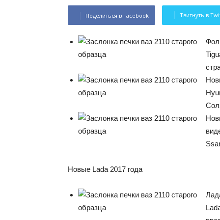
Твитнуть в Twi
Поделиться в Facebook
Фол
Tig
стр
Нов
Hyu
Сол
Новы
вид
Ssan
Новые Lada 2017 года
Лад
Lad