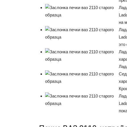
пре
Лад
Lad
на 
Лад
Lad
это 
Лад
хар
Лад
Сед
хар
Кро
Лад
Lad
пок