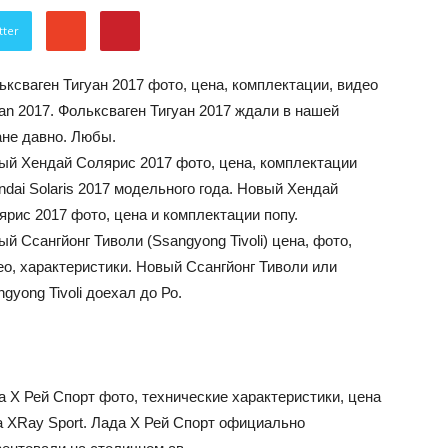
об
tter
ьксваген Тигуан 2017 фото, цена, комплектации, видео
uan 2017. Фольксваген Тигуан 2017 ждали в нашей
ане давно. Любы.
ый Хендай Солярис 2017 фото, цена, комплектации
автомобилях
ndai Solaris 2017 модельного года. Новый Хендай
ярис 2017 фото, цена и комплектации попу.
й Ссангйонг Тиволи (Ssangyong Tivoli) цена, фото,
ео, характеристики. Новый Ссангйонг Тиволи или
gyong Tivoli доехал до Ро.
Лада
а Х Рей Спорт фото, технические характеристики, цена
a XRay Sport. Лада Х Рей Спорт официально