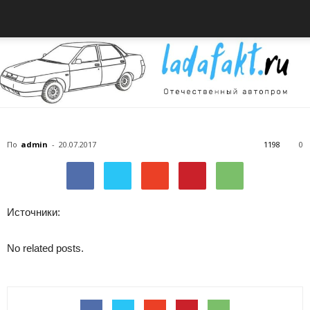
Всё
По
admin
-
20.07.2017
1198
0
об
Источники:
No related posts.
автомобилях