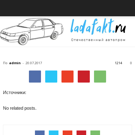
Всё
По
admin
-
20.07.2017
1214
0
об
Источники:
No related posts.
автомобилях