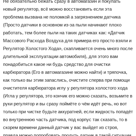
Не обязательно бежать сразу в автомагазин и покупать
новый регулятор, всё можно восстановить если эта
проблема вызвана не поломкой а загрязнением датчика
(Просто датчики в основном из-за пыли начинают плохо
работать, тем более пыли на таких датчиках как: «Датчик
Массового Расхода Воздуха для примера его просто взяли и
Регулятор Холостого Хода», скапливается очень много после
длительной эксплуатации автомобиля), для этого вам
понадобиться какое ни будь средство для очистки
карбюратора (Его в автомагазине можно найти) и тряпочка,
как только вы этим запаслись, очистите сперва при помощи
очистителя карбюратора иглу у регулятора холостого хода
(Игла у регулятора, это кончик его можно сказать, возьмите в
руки регулятор и вы сразу поймёте о чём идёт речь, но вот
только при чистке будьте аккуратней, если жидкость попадёт
во внутреннюю часть датчика, под корпус так сказать, то в
скорем времени данный датчик у вас выйдет из строя,
правда можно попробовать продуть датчик в такой ситуации