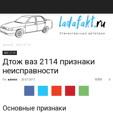
Домой
ВАЗ 2114
Всё
ВАЗ 2114
Дтож ваз 2114 признаки
неисправности
об
По
admin
-
20.07.2017
15751
0
автомобилях
Основные признаки