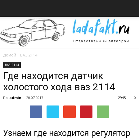
Домой
ВАЗ 2114
Всё
ВАЗ 2114
Где находится датчик
холостого хода ваз 2114
об
По
admin
-
20.07.2017
2945
0
автомобилях
Узнаем где находится регулятор