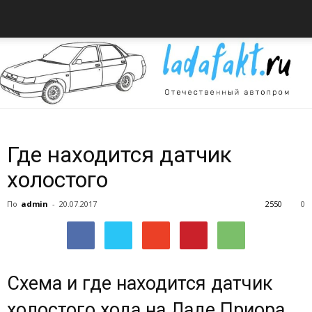
Всё
Где находится датчик
холостого
об
По
admin
-
20.07.2017
2550
0
автомобилях
Схема и где находится датчик
холостого хода на Ладе Приора