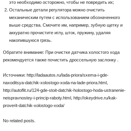
это необходимо осторожно, чтобы не повредить их;
Остальные детали регулятора можно очистить
механическим путем с использованием обозначенного
выше средства. Смочите им, например, зубную щетку и
аккуратно прочистите иглу, шток, пружину, удаляя
накопившуюся грязь.
Обратите внимание: При очистке датчика холостого хода
рекомендуется также почистить дроссельную заслонку .
Источники: http://ladaautos.ru/lada-priora/sxema-i-gde-
naxoditsya-datchik-xolostogo-xoda-na-lade-priora.html,
http://autoflit.ru/124-gde-stoit-datchik-holostogo-hoda-ustranenie-
neispravnostey-i-princip-raboty.html, http://okeydrive.ru/kak-
proverit-datchik-xolostogo-xoda/
No related posts.