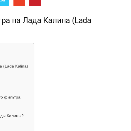
tter
об
ра на Лада Калина (Lada
автомобилях
 (Lada Kalina)
го фильтра
Лада
ады Калины?