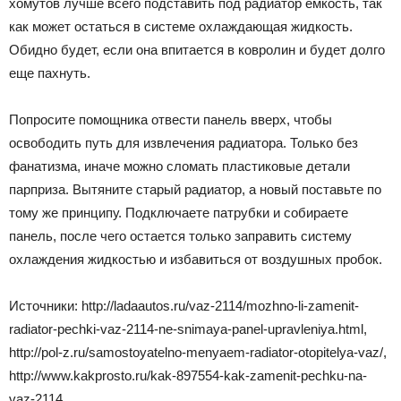
хомутов лучше всего подставить под радиатор емкость, так
как может остаться в системе охлаждающая жидкость.
Обидно будет, если она впитается в ковролин и будет долго
еще пахнуть.
Попросите помощника отвести панель вверх, чтобы
освободить путь для извлечения радиатора. Только без
фанатизма, иначе можно сломать пластиковые детали
парприза. Вытяните старый радиатор, а новый поставьте по
тому же принципу. Подключаете патрубки и собираете
панель, после чего остается только заправить систему
охлаждения жидкостью и избавиться от воздушных пробок.
Источники: http://ladaautos.ru/vaz-2114/mozhno-li-zamenit-
radiator-pechki-vaz-2114-ne-snimaya-panel-upravleniya.html,
http://pol-z.ru/samostoyatelno-menyaem-radiator-otopitelya-vaz/,
http://www.kakprosto.ru/kak-897554-kak-zamenit-pechku-na-
vaz-2114