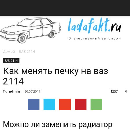
Домой
ВАЗ 2114
Всё
ВАЗ 2114
Как менять печку на ваз
2114
об
По
admin
-
20.07.2017
1257
0
автомобилях
Можно ли заменить радиатор