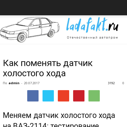
Всё
Как поменять датчик
холостого хода
об
По
admin
-
20.07.2017
3192
0
автомобилях
Меняем датчик холостого хода
на ВАЗ-2114: тестирование