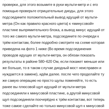
проверки, для этого возьмите в руки мульти-метр и с его
помощью проверьте отрицательные диоды, для этого
подсоедините положительный вывод идущий от мульти-
метра (Он как правило красного цвета) к «минусовой»
пластине выпрямительного блока, а вывод минус идущий от
того же самого мульти-метра, подсоедините по очереди к
трём контактам, более подробно смотрите на схеме которая
приведена на фото 1 ниже (Во время подсоединения
проводов идущих от мульти-метра, он обязан показать
результаты в районе 580–620 Ом, если покажет меньше или
же больше, то в таком случае диодный мост неисправен и
нуждается в замене), идём далее. после чего проделайте ту
же самую операцию но просто щупы поменяйте, то есть
ранее вы плюсовой щуп идущий от мульти-метра
подсоединяли к минусовой пластине, а другой минусовой
щуп подсоединяли поочерёдно к трём контактам, вот теперь
тоже самое сделайте но только минусовой щуп к минусовой