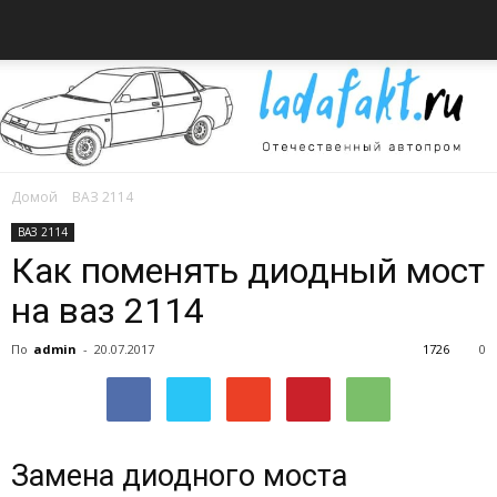
Домой
ВАЗ 2114
Всё
ВАЗ 2114
Как поменять диодный мост
на ваз 2114
об
По
admin
-
20.07.2017
1726
0
автомобилях
Замена диодного моста