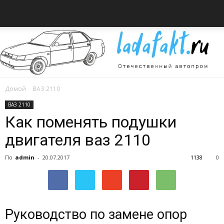
Домой
ВАЗ 2110
Всё
ВАЗ 2110
Как поменять подушки
двигателя ваз 2110
об
По
admin
-
20.07.2017
1138
0
автомобилях
Руководство по замене опор