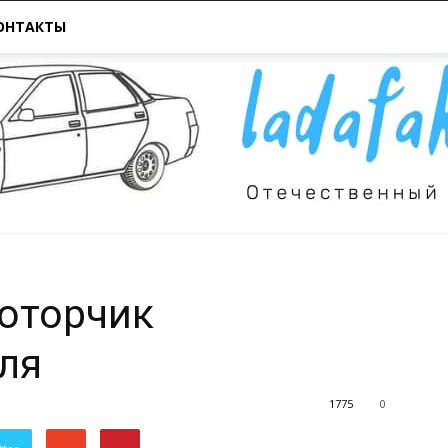
ОНТАКТЫ
оторчик
Всё
ля
1775
0