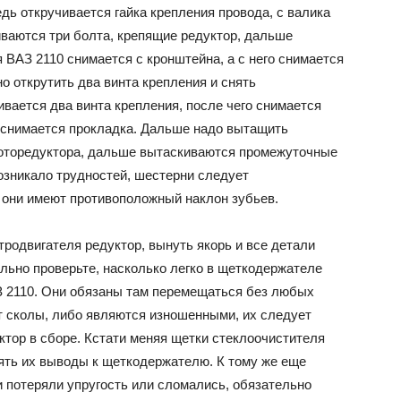
дь откручивается гайка крепления провода, с валика
иваются три болта, крепящие редуктор, дальше
ВАЗ 2110 снимается с кронштейна, а с него снимается
 открутить два винта крепления и снять
вается два винта крепления, после чего снимается
 снимается прокладка. Дальше надо вытащить
оторедуктора, дальше вытаскиваются промежуточные
озникало трудностей, шестерни следует
ь они имеют противоположный наклон зубьев.
родвигателя редуктор, вынуть якорь и все детали
ельно проверьте, насколько легко в щеткодержателе
 2110. Они обязаны там перемещаться без любых
т сколы, либо являются изношенными, их следует
ктор в сборе. Кстати меняя щетки стеклоочистителя
ять их выводы к щеткодержателю. К тому же еще
и потеряли упругость или сломались, обязательно