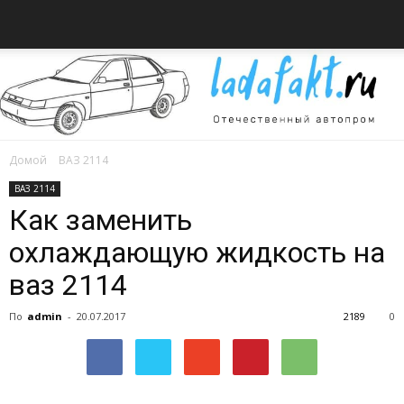
Домой
ВАЗ 2114
Всё
ВАЗ 2114
Как заменить
охлаждающую жидкость на
об
ваз 2114
По
admin
-
20.07.2017
2189
0
автомобилях