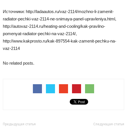
Источники: http://ladaautos.ru/vaz-2114/mozhno-li-zamenit-
radiator-pechki-vaz-2114-ne-snimaya-panel-upravleniya.html,
http://autovaz-2114.ru/heating-and-cooling/kak-pravilno-
pomenyat-radiator-pechki-na-vaz-2114/,
http://www.kakprosto.ru/kak-897554-kak-zamenit-pechku-na-
vaz-2114
No related posts.
Предыдущая статья
Следующая статья