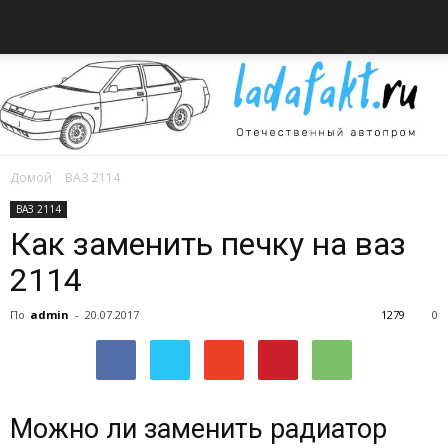
Домой
ВАЗ 2114
Всё
ВАЗ 2114
Как заменить печку на ваз
2114
об
По
admin
-
20.07.2017
1279
0
автомобилях
Можно ли заменить радиатор